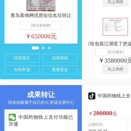
马上询价
青岛衣柜优质短信名址转让
建筑工程线上支付功能
[青岛衣柜]
[建筑工程]
￥600000元
￥11150000
[生活服务]
优质项目
优质商标
￥3580000
马上询价
专利申请
查看更多
成果转让
中国药物线上支
快速创建属于自己的5G资源交易中心
200000
￥
元
广西美容养生全域服务平
根雕木业全品类
台，125万诚意出让，本地刚需
台，386万诚意出让，
注册时间