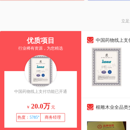
立足
优质项目
中国药物线上支
行业稀有资源，为您精选
广西美容养生全域服务平台，125
根雕木业全品类交易平台，
万诚意出让，本地刚需稳营项目
诚意出让，稀缺赛道稳
125.0万
386.0万
根雕木业全品类交易平
￥
元
￥
元
热度：
热度：
76842°
商务经理
54655°
商务经