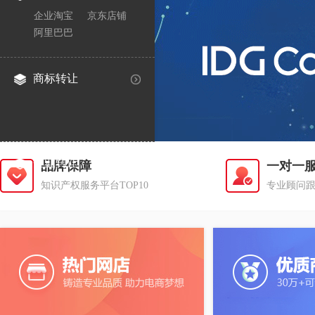
企业淘宝
京东店铺
阿里巴巴
商标转让
企业转让
品牌保障
一对一
知识产权服务平台TOP10
专业顾问