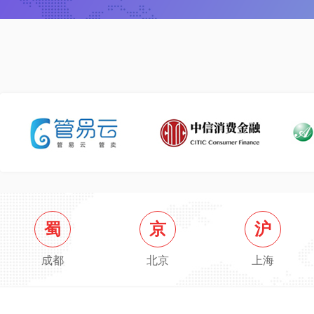
蜀
京
沪
成都
北京
上海